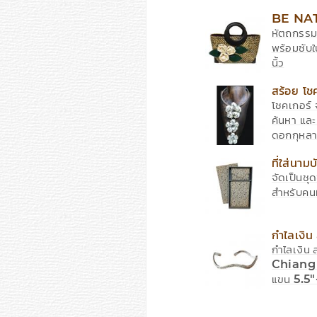
BE NA
หัตถกรรม 
พร้อมซับใ
นิ้ว
สร้อย โช
โชคเกอร์ 
ค้นหา แล
ดอกกุหลา
ที่ใส่นา
จัดเป็นชุ
สำหรับคน
กำไลเงิน
กำไลเงิน
Chiang M
แขน 5.5"-