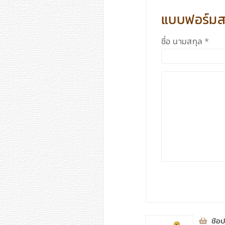
⁣
ช้อป