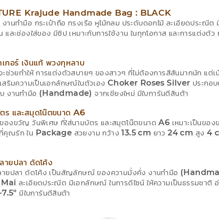
TURE Krajude Handmade Bag : BLACK
งานทำมือ กระเป๋าถือ ทรงเรือ หูไม้กลม ประดับดอกไม้ ละเอียดประณีต ม
น และช่องใส่ของ มีซิป เหมาะกับการใช้งาน ในทุกโอกาส และการแต่งตั
คเกอร์ เงินแท้ พวงกุหลาบ
จะช่วยทำให้ การแต่งตัวสบายๆ ของสาวๆ ที่ไม่ต้องการสีสันมากนัก แต่เน้
ะเสริมความเป็นเอกลักษณ์ในตัวเอง Choker Roses Silver ประกอบด้
บ งานทำมือ (Handmade) จากเชียงใหม่ มีใบการันตีสินต้า
มบัตร และสมุดโน๊ตขนาด A6
ดของขวัญ วันพิเศษ ที่ใส่นามบัตร และสมุตโน๊ตขนาด A6 เหมาะเป็นขอ
ที่คุณรัก ใน Package สวยงาม กว้าง 13.5 cm ยาว 24 cm สูง 4 c
 ลายปลา ดัดโค้ง
 ลายปลา ดัดโค้ง เป็นสัญลักษณ์ ของความมั่งคั่ง งานทำมือ (Ha
ai ละเอียดประณีต มีเอกลักษณ์ ในการดีไซน์ ให้ความเป็นธรรมชาติ อ
7.5" มีใบการันตีสินต้า