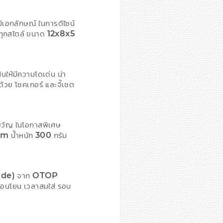
ีเอกลักษณ์ ในการดีไซน์
ว ทุกสไตล์ ขนาด 12x8x5
นให้มีความโดเด่น น่า
วย โชคเกอร์ และจี้เซต
งขวัญ ในโอกาสพิเศษ
m น้ำหนัก 300 กรัม
ndmade) จาก OTOP
่อนโยน เวลาสมใส่ รอบ