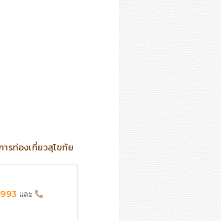
ารท่องเที่ยวสุโขทัย
และ
4993