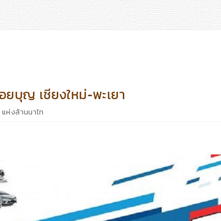
ยบุญ เชียงใหม่-พะเยา
แห่งล้านนาไท