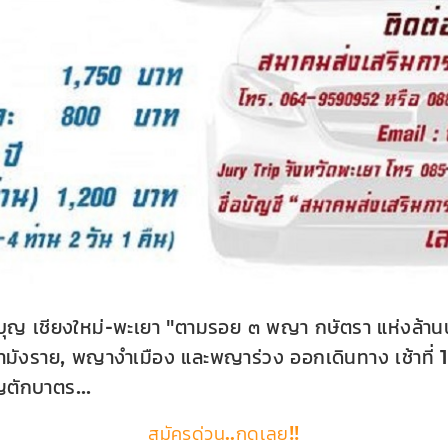
ญ เชียงใหม่-พะเยา "ตามรอย ๓ พญา กษัตรา แห่งล้านน
ามังราย, พญางำเมือง และพญาร่วง ออกเดินทาง เช้าที่ 10
ญตักบาตร...
สมัครด่วน..กดเลย!!