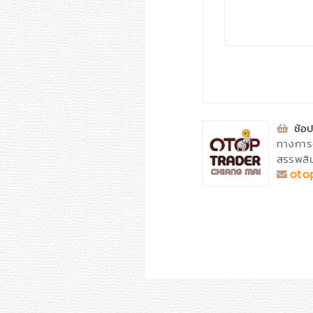
⁣
ช้อป
ทางการ
สรรพสิน
oto