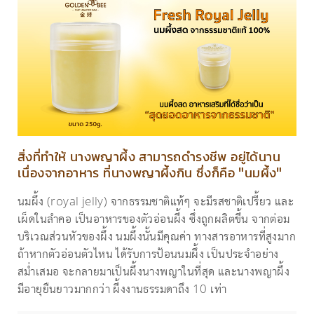
สิ่งที่ทำให้ นางพญาผึ้ง สามารถดำรงชีพ อยู่ได้นาน
เนื่องจากอาหาร ที่นางพญาผึ้งกิน ซึ่งก็คือ "นมผึ้ง"
นมผึ้ง (royal jelly) จากธรรมชาติแท้ๆ จะมีรสชาติเปรี้ยว และ
เผ็ดในลำคอ เป็นอาหารของตัวอ่อนผึ้ง ซึ่งถูกผลิตขึ้น จากต่อม
บริเวณส่วนหัวของผึ้ง นมผึ้งนั้นมีคุณค่า ทางสารอาหารที่สูงมาก
ถ้าหากตัวอ่อนตัวไหน ได้รับการป้อนนมผึ้ง เป็นประจำอย่าง
สม่ำเสมอ จะกลายมาเป็นผึ้งนางพญาในที่สุด และนางพญาผึ้ง
มีอายุยืนยาวมากกว่า ผึ้งงานธรรมดาถึง 10 เท่า