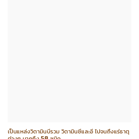
เป็นแหล่งวิตามินบีรวม วิตามินซีและอี ไปจนถึงแร่ธาตุ
ต่างๆ มากถึง 58 ชนิด