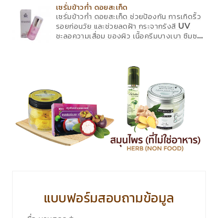
เลือกข้าวก่ำ ดอยสะเก็ด จากอำเภอดอยสะเก็ด
เซรั่มข้าวก่ำ ดอยสะเก็ด
จังหวัดเชียงใหม่ ซึ่งเป็นที่ยอมรับว่าเป็น “พญา
เซรั่มข้าวก่ำ ดอยสะเก็ด ช่วยป้องกัน การเกิดริ้ว
ข้าว” อุดมด้วยวิตามิน ช่วยบำรุงผิวหน้าให้นุ่ม
รอยก่อนวัย และช่วยลดฝ้า กระจากรังสี UV
นวล เพิ่มควายืดหยุ่น ยั้บยั้งการสร้างเม็ดสี และ
ชะลอความเสื่อม ของผิว เนื้อครีมบางเบา ซึมซาบ
ริ้วรอย
เร็ว เหมาะกับทุกสภาพผิว ขนาด 15 ml