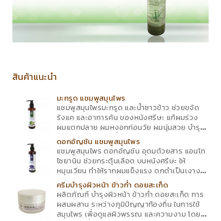
สินค้าแนะนำ
มะกรูด แชมพูสมุนไพร
แชมพูสมุนไพรมะกรูด และน้ำซาวข้าว ช่วยขจัด
รังแค และอาการคัน ของหนังศรีษะ แก้ผมร่วง
ผมแตกปลาย ผมหงอกก่อนวัย ผมนุ่มสวย บำรุง
รากผมให้แข็งแรง น้ำซาวข้าว อุดมด้วยวิตามินอี
ดอกอัญชัน แชมพูสมุนไพร
จะช่วยให้มะกรูด มีประสิทธิภาพดียิ่งขึ้น
แชมพูสมุนไพร ดอกอัญชัน อุดมด้วยสาร แอนโท
ไซยานิน ช่วยกระตุ้นเลือด บนหนังศรีษะ ให้
หมุนเวียน ทำให้รากผมแข็งแรง ดกดำเป็นเงางาม
เส้นผมนุ่มนวล ใช้ได้กับทุกสภาพผม
ครีมบำรุงผิวหน้า ข้าวก่ำ ดอยสะเก็ด
ผลิตภัณฑ์ บำรุงผิวหน้า ข้าวก่ำ ดอยสะเก็ด การ
ผสมผสาน ระหว่างภูมิปัญญาท้องถิ่น ในการใช้
สมุนไพร เพื่อดูแลผิวพรรณ และความงาม โดย