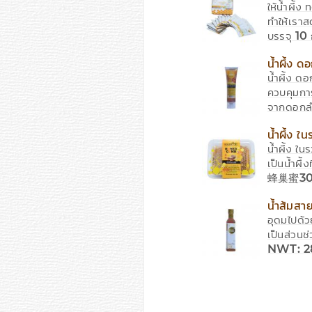
ให้น้ำผึ้
ทำให้เราส
บรรจุ 1
MWT: 
น้ำผึ้ง
น้ำผึ้ง ดอ
ควบคุมการ
จากดอก
น้ำผึ้ง 
น้ำผึ้ง ใ
เป็นน้ำผึ้ง
蜂巢蜜300
น้ำส้มสา
อุดมไปด้ว
เป็นส่วน
NWT: 2