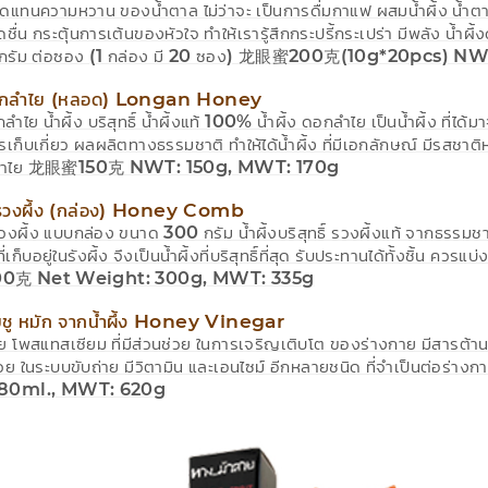
ง ทดแทนความหวาน ของน้ำตาล ไม่ว่าจะ เป็นการดื่มกาแฟ ผสมน้ำผึ้ง น้ำตา
ดชื่น กระตุ้นการเต้นของหัวใจ ทำให้เรารู้สึกกระปรี้กระเปร่า มีพลัง น้ำ
0 กรัม ต่อซอง (1 กล่อง มี 20 ซอง) 龙眼蜜200克(10g*20pcs) NW
240g
 ดอกลำไย (หลอด) Longan Honey
กลำไย น้ำผึ้ง บริสุทธิ์ น้ำผึ้งแท้ 100% น้ำผึ้ง ดอกลำไย เป็นน้ำผึ้ง ที
เก็บเกี่ยว ผลผลิตทางธรรมชาติ ทำให้ได้น้ำผึ้ง ที่มีเอกลักษณ์ มีรสชา
ลำไย 龙眼蜜150克 NWT: 150g, MWT: 170g
ในรวงผึ้ง (กล่อง) Honey Comb
นรวงผึ้ง แบบกล่อง ขนาด 300 กรัม น้ำผึ้งบริสุทธิ์ รวงผึ้งแท้ จากธรรม
ที่เก็บอยู่ในรังผึ้ง จึงเป็นน้ำผึ้งที่บริสุทธิ์ที่สุด รับประทานได้ทั้งชิ้น ควร
克 Net Weight: 300g, MWT: 335g
ยชู หมัก จากน้ำผึ้ง Honey Vinegar
ย โพสแทสเซียม ที่มีส่วนช่วย ในการเจริญเติบโต ของร่างกาย มีสารต้าน
ช่วย ในระบบขับถ่าย มีวิตามิน และเอนไซม์ อีกหลายชนิด ที่จำเป็นต
80ml., MWT: 620g