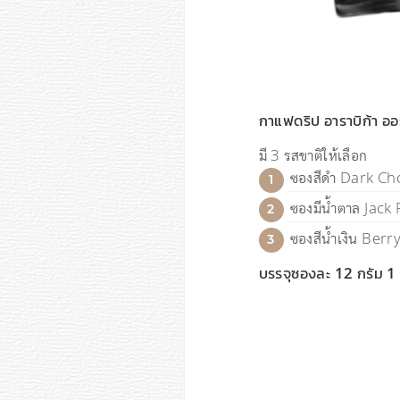
กาแฟดริป อาราบิก้า ออ
มี 3 รสขาติให้เลือก
ซองสีดำ Dark C
ซองมีน้ำตาล Jack 
ซองสีน้ำเงิน Berr
บรรจุซองละ 12 กรัม 1