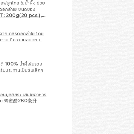
ลฟรุกโทส ในน้ำผึ้ง ช่วย
ผึ้งดอกลำไย ชนิดซอง
T: 200g(20 pcs.),
่ได้มาจากเกสรดอกลำไย โดย
ติหวาน มีความหอมละมุน
ชาติ 100% น้ำผึ้งในรวง
แบ่งรับประทานเป็นชิ้นเล็กๆ
อนุมูลอิสระ เส้นใยอาหาร
่อร่างกาย 蜂蜜醋280毫升