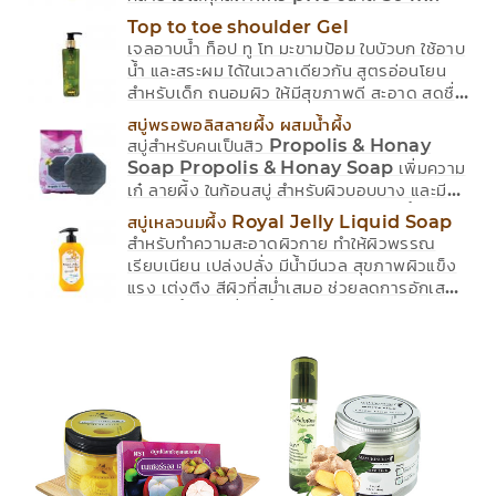
Top to toe shoulder Gel
เจลอาบน้ำ ท็อป ทู โท มะขามป้อม ใบบัวบก ใช้อาบ
น้ำ และสระผม ได้ในเวลาเดียวกัน สูตรอ่อนโยน
สำหรับเด็ก ถนอมผิว ให้มีสุขภาพดี สะอาด สดชื่น
ผิวไม่แห้งกร้าน 270 ml.
สบู่พรอพอลิสลายผึ้ง ผสมน้ำผึ้ง
สบู่สำหรับคนเป็นสิว Propolis & Honay
Soap Propolis & Honay Soap เพิ่มความ
เก๋ ลายผึ้ง ในก้อนสบู่ สำหรับผิวบอบบาง และมี
ปัญหาสิว โดยมีพรอพอลิส ช่วยต่อต้านเชื้อ
สบู่เหลวนมผึ้ง Royal Jelly Liquid Soap
แบคทีเรีย ยับยั้งการเกิดสิว น้ำผึ้งช่วยบำรุงผิว
สำหรับทำความสะอาดผิวกาย ทำให้ผิวพรรณ
ให้เปล่งปลั่ง ชุ่มชื้น นุ่มนวล 蜂膠蜂蜜皂100克
เรียบเนียน เปล่งปลั่ง มีน้ำมีนวล สุขภาพผิวแข็ง
NWT: 100g, MWT: 100g
แรง เต่งตึง สีผิวที่สม่ำเสมอ ช่วยลดการอักเสบ
และฆ่าเชื้อโรค ที่เกิดขึ้นใต้ผิว ทำให้ลดการอักเสบ
ของสิว ลดปัญหาสิว รอยกระ หรือรอยฝ้าได้
ทำความสะอาดผิว ได้หมดจด ขจัดเซลล์ที่ตาย
แล้ว ให้หลุดออกได้ NWT: 280g