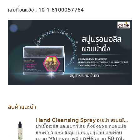
เลขที่จดแจ้ง : 10-1-6100057764
สินค้าแนะนำ
Hand Cleansing Spray อโรม่า สเปรย์
ฆ่าเชื้อไวรัส และแบคทีเรีย ทั้งยังช่วย ถนอมมือ
ล้างมือ แอลกอฮอล์ 70% ถนอมผิว
และผิว ไม่แห้ง ไม่ฉุน เนียนนุ่มชุ่มชื่น และผ่อน
คลาย ใช้ได้ทุกสภาพผิว pH6 ขนาด 50 ml.