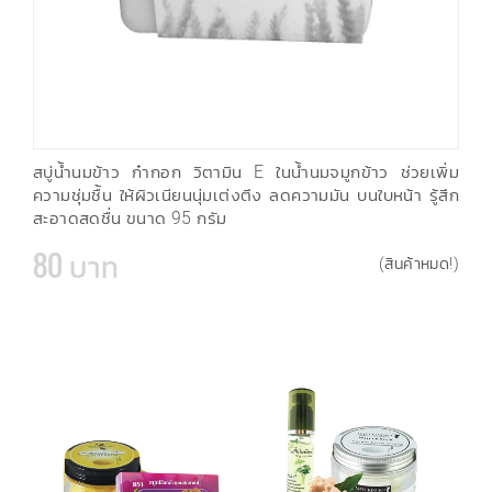
สบู่น้ำนมข้าว ก๋ากอก วิตามิน E ในน้ำนมจมูกข้าว ช่วยเพิ่ม
ความชุ่มชื้น ให้ผิวเนียนนุ่มเต่งตึง ลดความมัน บนใบหน้า รู้สึก
สะอาดสดชื่น ขนาด 95 กรัม
80 บาท
(สินค้าหมด!)