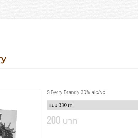
ry
S Berry Brandy 30% alc/vol
200 บาท