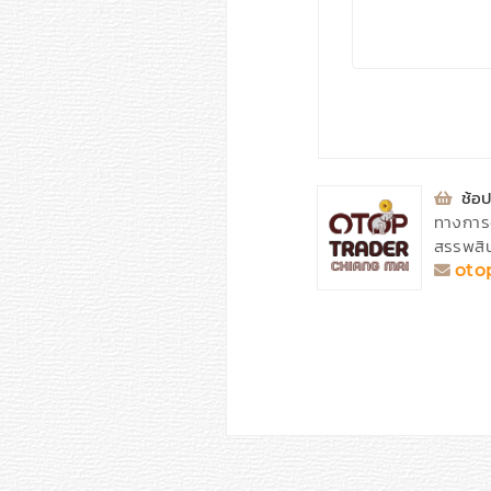
⁣
ช้อป
ทางการ
สรรพสิน
oto