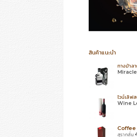
สินค้าแนะนำ
ทางม้าล
Miracl
ไวน์เลิฟส
Wine L
Coffe
สุรากลั่น