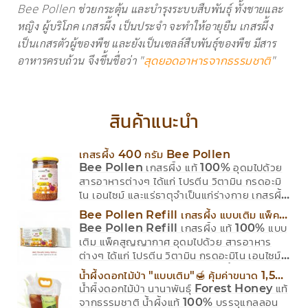
Bee Pollen ช่วยกระตุ้น และบำรุงระบบสืบพันธุ์ ทั้งชายและ
หญิง ผู้บริโภค เกสรผึ้ง เป็นประจำ จะทำให้อายุยืน เกสรผึ้ง
เป็นเกสรตัวผู้ของพืช และยังเป็นเซลล์สืบพันธุ์ของพืช มีสาร
อาหารครบถ้วน จึงขึ้นชื่อว่า "
"
สุดยอดอาหารจากธรรมชาติ
สินค้าแนะนำ
เกสรผึ้ง 400 กรัม Bee Pollen
Bee Pollen เกสรผึ้ง แท้ 100% อุดมไปด้วย
สารอาหารต่างๆ ได้แก่ โปรตีน วิตามิน กรดอะมิ
โน เอนไซม์ และแร่ธาตุจำเป็นแก่ร่างกาย เกสรผึ้ง
สามารถรับประทาน โดยโรยบนอาหารเช้า และ
Bee Pollen Refill เกสรผึ้ง แบบเติม แพ็ค
สลัด หรือผสมน้ำผึ้ง โยเกิร์ต น้ำเต้าหู้ นม สมูตตี้
Bee Pollen Refill เกสรผึ้ง แท้ 100% แบบ
สูญญากาศ
ชา กาแฟ
เติม แพ็คสูญญากาศ อุดมไปด้วย สารอาหาร
ต่างๆ ได้แก่ โปรตีน วิตามิน กรดอะมิโน เอนไซม์
และแร่ธาตุจำเป็นแก่ร่างกาย เกสรผึ้ง สามารถรับ
น้ำผึ้งดอกไม้ป่า "แบบเติม"🍯 คุ้มค่าขนาด 1,500
ประทาน โดยโรยบนอาหารเช้า และสลัด หรือผสม
น้ำผึ้งดอกไม้ป่า นานาพันธุ์ Forest Honey แท้
กรัม Forest Honey Refill 1500g.
น้ำผึ้ง โยเกิร์ต น้ำเต้าหู้ นม สมูตตี้ ชา กาแฟ
จากธรรมชาติ น้ำผึ้งแท้ 100% บรรจุแกลลอน