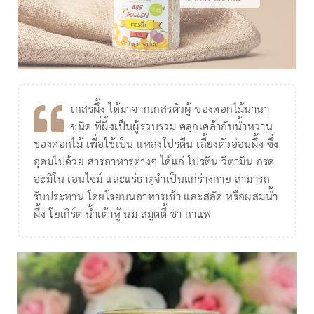
เกสรผึ้ง ได้มาจากเกสรตัวผู้ ของดอกไม้นานา
ชนิด ที่ผึ้งเป็นผู้รวบรวม คลุกเคล้ากับน้ำหวาน
ของดอกไม้ เพื่อใช้เป็น แหล่งโปรตีน เลี้ยงตัวอ่อนผึ้ง ซึ่ง
อุดมไปด้วย สารอาหารต่างๆ ได้แก่ โปรตีน วิตามิน กรด
อะมิโน เอนไซม์ และแร่ธาตุจำเป็นแก่ร่างกาย สามารถ
รับประทาน โดยโรยบนอาหารเช้า และสลัด หรือผสมน้ำ
ผึ้ง โยเกิร์ต น้ำเต้าหู้ นม สมูตตี้ ชา กาแฟ⁣