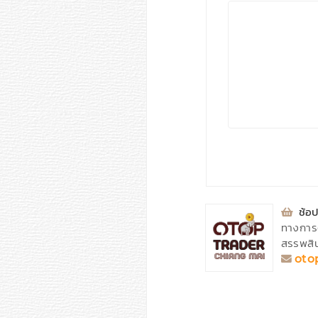
⁣
ช้อป
ทางการ
สรรพสิน
oto