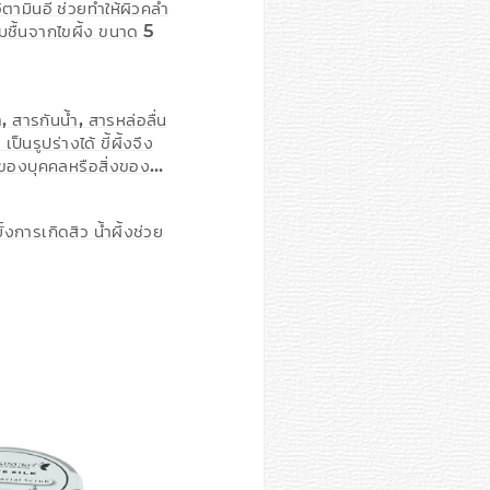
ามินอี ช่วยทำให้ผิวคล้ำ
มชื้นจากไขผึ้ง ขนาด 5
า, สารกันน้ำ, สารหล่อลื่น
็นรูปร่างได้ ขี้ผึ้งจึง
ง ของบุคคลหรือสิ่งของ
งการเกิดสิว น้ำผึ้งช่วย