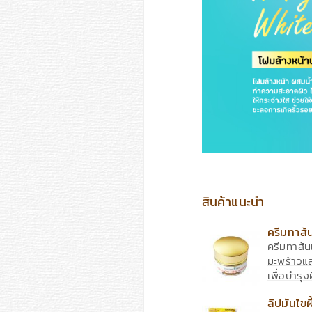
สินค้าแนะนำ
ครีมทาส
ครีมทาส้นเ
มะพร้าวแล
เพื่อบำรุง
g.
ลิปมันไ