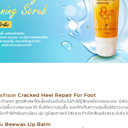
้นเท้าแตก Cracked Heel Repair For Foot
ท้าแตก สูตรพิเศษที่มีเนื้อครีมเข้มข้น ไม่ทำให้รู้สึกเหนียวเหนอะหนะ มีส
ะไขผึ้งจากธรรมชาติ ซึ่งให้ความชุ่มชื้น และกักเก็บความชุ่มชื้นได้ยาวน
ผิวเท้าให้กลับมาเนียน นุ่ม ดูมีสุขภาพดี ใส่รองเท้าเปิดส้นแล้วสวย มั่น
ขผึ้ง Beewax Lip Balm