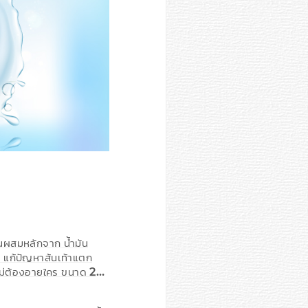
่วนผสมหลักจาก น้ำมัน
าน แก้ปัญหาส้นเท้าแตก
ใจ ไม่ต้องอายใคร ขนาด 20