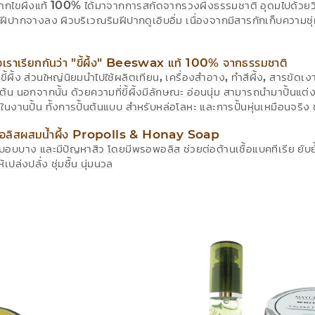
ากไขผึ้งแท้ 100% ได้มาจากการสกัดจากรวงผึ้งธรรมชาติ อุดมไปด้วยวิต
ฝีปากจางลง ผิวบริเวณริมฝีปากดูเอิบอิ่ม เนื่องจากมีสารกักเก็บความชุ่
รือเราเรียกกันว่า "ขี้ผึ้ง"​ Beeswax แท้ 100% จากธรรมชาติ
อขี้ผึ้ง ส่วนใหญ่นิยมนำไปใช้ผลิตเทียน, เครื่องสำอาง, ทำสีผึ้ง, สารขัดเง
นต้น นอกจากนั้น ด้วยความที่ขี้ผึ้งมีลักษณะ อ่อนนุ่ม สามารถนำมาปั้นแต่ง เป
้ในงานปั้น ทั้งการปั้นต้นแบบ สำหรับหล่อโลหะ และการปั้นหุ่นเหมือนจริ
หรับจัดแสดง ขนาดคละไซส์​ 1 kg. (1,000 g.)​
พอลิสผสมน้ำผึ้ง Propolis & Honay Soap
บอบบาง และมีปัญหาสิว โดยมีพรอพอลิส ช่วยต่อต้านเชื้อแบคทีเรีย ยับยั้
้เปล่งปลั่ง ชุ่มชื้น นุ่มนวล