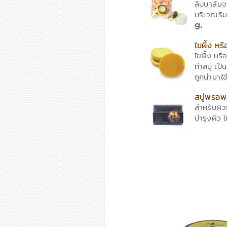
ลิปบาล์มจ
บริเวณริม
g.
ไขผึ้ง ห
ไขผึ้ง หรื
ทำสบู่ เป็
ถูกนำมาใช
ต่าง ๆ สำ
สบู่พรอ
สำหรับผิว
บำรุงผิว ให